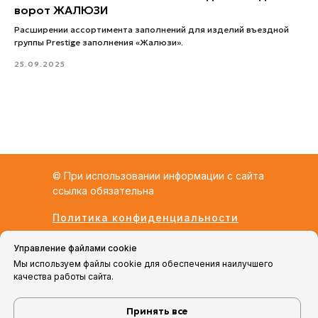
ворот ЖАЛЮЗИ
Расширении ассортимента заполнений для изделий въездной
группы Prestige заполнения «Жалюзи».
25.09.2025
© При использовании информации с сайта
ссылка обязательна
Политика конфиденциальности
ООО «АВС-СТРОЙ»
Управление файлами cookie
ИНН: 7816712654
Мы используем файлы cookie для обеспечения наилучшего
ОГРН: 1207800169653
качества работы сайта.
г. Барнаул, Павловский тракт, 221
Принять все
+7 (3852) 590-946