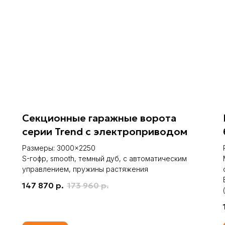
Секционные гаражные ворота
серии Trend с электроприводом
Размеры: 3000×2250
S-гофр, smooth, темный дуб, c автоматическим
управлением, пружины растяжения
147 870
р.
173 960
р.