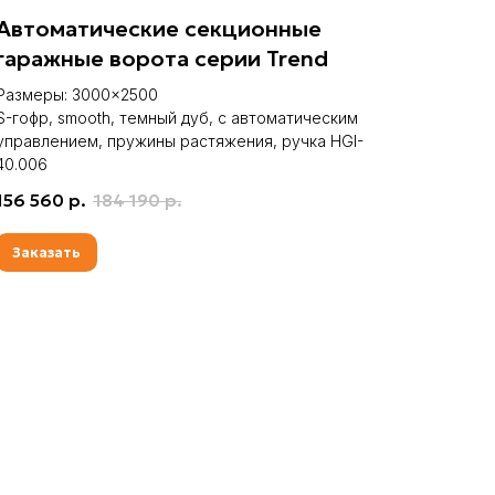
Автоматические секционные
гаражные ворота серии Trend
Размеры: 3000×2500
S-гофр, smooth, темный дуб, c автоматическим
управлением, пружины растяжения, ручка HGI-
40.006
156 560
р.
184 190
р.
Заказать